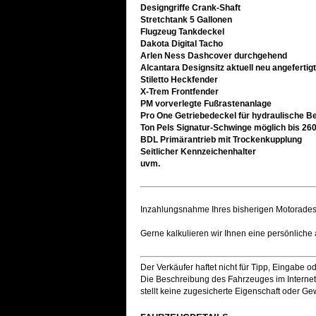
Designgriffe Crank-Shaft
Stretchtank 5 Gallonen
Flugzeug Tankdeckel
Dakota Digital Tacho
Arlen Ness Dashcover durchgehend
Alcantara Designsitz aktuell neu angefertig
Stiletto Heckfender
X-Trem Frontfender
PM vorverlegte Fußrastenanlage
Pro One Getriebedeckel für hydraulische B
Ton Pels Signatur-Schwinge möglich bis 260
BDL Primärantrieb mit Trockenkupplung
Seitlicher Kennzeichenhalter
uvm.
Inzahlungsnahme Ihres bisherigen Motorades
Gerne kalkulieren wir Ihnen eine persönliche 
Der Verkäufer haftet nicht für Tipp, Eingabe o
Die Beschreibung des Fahrzeuges im Internet 
stellt keine zugesicherte Eigenschaft oder Ge