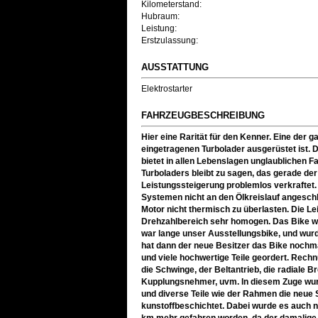
Kilometerstand:
Hubraum:
Leistung:
Erstzulassung:
AUSSTATTUNG
Elektrostarter
FAHRZEUGBESCHREIBUNG
Hier eine Rarität für den Kenner. Eine der 
eingetragenen Turbolader ausgerüstet ist. 
bietet in allen Lebenslagen unglaublichen F
Turboladers bleibt zu sagen, das gerade de
Leistungssteigerung problemlos verkraftet.
Systemen nicht an den Ölkreislauf angesch
Motor nicht thermisch zu überlasten. Die L
Drehzahlbereich sehr homogen. Das Bike w
war lange unser Ausstellungsbike, und wur
hat dann der neue Besitzer das Bike nochma
und viele hochwertige Teile geordert. Rech
die Schwinge, der Beltantrieb, die radiale
Kupplungsnehmer, uvm. In diesem Zuge wurde
und diverse Teile wie der Rahmen die neue
kunstoffbeschichtet. Dabei wurde es auch ne