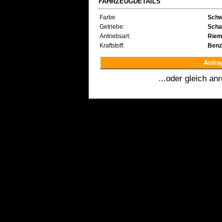
FAHRZEUGDETAILS
Farbe
Schw
Getriebe:
Scha
Antriebsart:
Rie
Kraftstoff:
Benz
Anfra
...oder gleich an