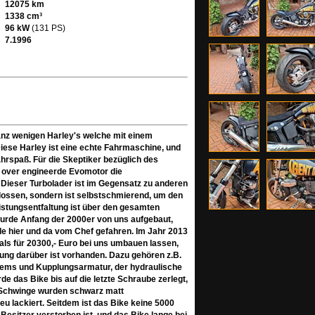
12075 km
1338 cm³
96 kW
(131 PS)
7.1996
ganz wenigen Harley's welche mit einem
Diese Harley ist eine echte Fahrmaschine, und
ahrspaß. Für die Skeptiker bezüglich des
r over engineerde Evomotor die
 Dieser Turbolader ist im Gegensatz zu anderen
lossen, sondern ist selbstschmierend, um den
eistungsentfaltung ist über den gesamten
urde Anfang der 2000er von uns aufgebaut,
de hier und da vom Chef gefahren. Im Jahr 2013
ls für 20300,- Euro bei uns umbauen lassen,
nung darüber ist vorhanden. Dazu gehören z.B.
 Brems und Kupplungsarmatur, der hydraulische
 das Bike bis auf die letzte Schraube zerlegt,
 Schwinge wurden schwarz matt
u lackiert. Seitdem ist das Bike keine 5000