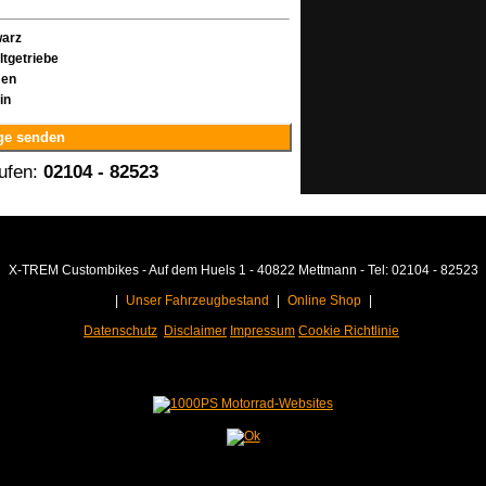
arz
ltgetriebe
men
in
ge senden
rufen:
02104 - 82523
X-TREM Custombikes - Auf dem Huels 1 - 40822 Mettmann - Tel: 02104 - 82523
|
Unser Fahrzeugbestand
|
Online Shop
|
Datenschutz
Disclaimer
Impressum
Cookie Richtlinie