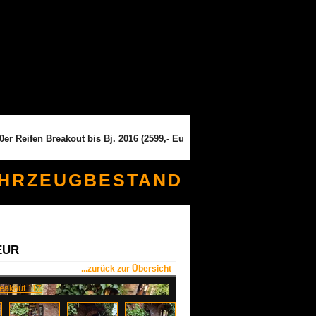
ifen Breakout bis Bj. 2016 (2599,- Euro) --- Breitreifenumbau auf 280er 
AHRZEUGBESTAND
 EUR
...zurück zur Übersicht