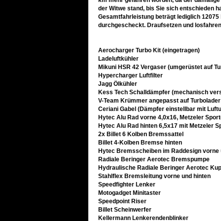
km mehr gefahren worden, da der damalige B
der Witwe stand, bis Sie sich entschieden h
Gesamtfahrleistung beträgt lediglich 12075
durchgescheckt. Draufsetzen und losfahren
Aerocharger Turbo Kit (eingetragen)
Ladeluftkühler
Mikuni HSR 42 Vergaser (umgerüstet auf Tu
Hypercharger Luftfilter
Jagg Ölkühler
Kess Tech Schalldämpfer (mechanisch vers
V-Team Krümmer angepasst auf Turbolader
Ceriani Gabel (Dämpfer einstellbar mit Luft
Hytec Alu Rad vorne 4,0x16, Metzeler Spor
Hytec Alu Rad hinten 6,5x17 mit Metzeler S
2x Billet 6 Kolben Bremssattel
Billet 4-Kolben Bremse hinten
Hytec Bremsscheiben im Raddesign vorne 
Radiale Beringer Aerotec Bremspumpe
Hydraulische Radiale Beringer Aerotec Ku
Stahlflex Bremsleitung vorne und hinten
Speedfighter Lenker
Motogadget Minitaster
Speedpoint Riser
Billet Scheinwerfer
Kellermann Lenkerendenblinker