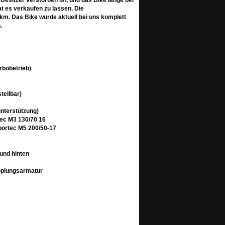
esitzer verstorben ist, und das Bike lange bei
at es verkaufen zu lassen. Die
 km. Das Bike wurde aktuell bei uns komplett
.
rbobetrieb)
tellbar)
unterstützung)
tec M3 130/70 16
portec M5 200/50-17
und hinten
pplungsarmatur