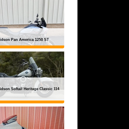
vidson Pan America 1250 ST
idson Softail Heritage Classic 114