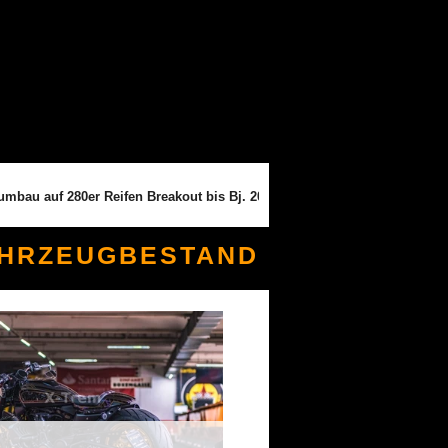
 280er Reifen Breakout bis Bj. 2016 (2599,- Euro) --- Breitreifenumbau a
AHRZEUGBESTAND