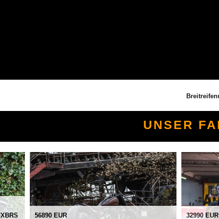
Breitreifenumbau auf
UNSER F
 FXBRS
56890 EUR
32990 EUR