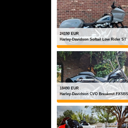
24190 EUR
Harley-Davidson Softail Low Rider ST
18490 EUR
Harley-Davidson CVO Breakout FXSB