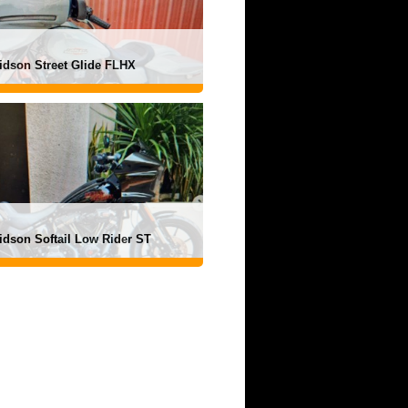
idson Street Glide FLHX
idson Softail Low Rider ST