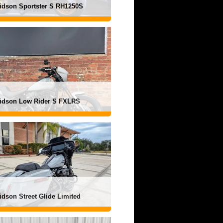
idson Sportster S RH1250S
vidson Low Rider S FXLRS
idson Street Glide Limited