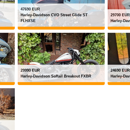
47690 EUR
Harley-Davidson CVO Street Glide ST
29700 EUR
FLHXSE
Harley-Dav
29990 EUR
24690 EUR
Harley-Davidson Softail Breakout FXBR
Harley-Dav