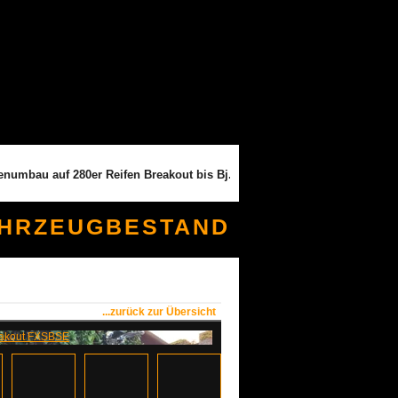
mbau auf 280er Reifen Breakout bis Bj. 2016 (2599,- Euro) --- Breitreife
AHRZEUGBESTAND
...zurück zur Übersicht