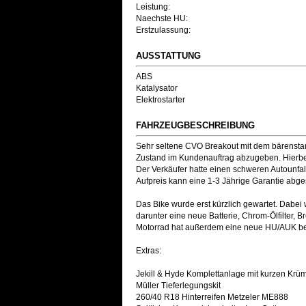
Leistung:
Naechste HU:
Erstzulassung:
AUSSTATTUNG
ABS
Katalysator
Elektrostarter
FAHRZEUGBESCHREIBUNG
Sehr seltene CVO Breakout mit dem bärenstar
Zustand im Kundenauftrag abzugeben. Hierbei
Der Verkäufer hatte einen schweren Autounfal
Aufpreis kann eine 1-3 Jährige Garantie abg
Das Bike wurde erst kürzlich gewartet. Dabei
darunter eine neue Batterie, Chrom-Ölfilter, 
Motorrad hat außerdem eine neue HU/AUK 
Extras:
Jekill & Hyde Komplettanlage mit kurzen Kr
Müller Tieferlegungskit
260/40 R18 Hinterreifen Metzeler ME888