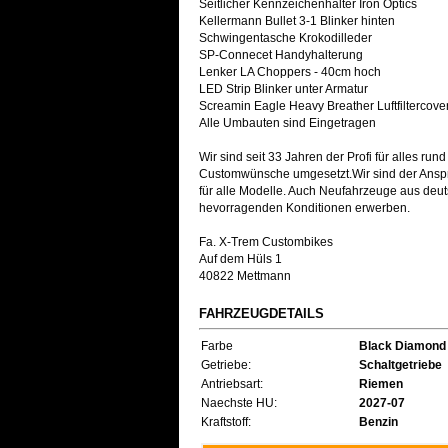
Seitlicher Kennzeichenhalter Iron Optics
Kellermann Bullet 3-1 Blinker hinten
Schwingentasche Krokodilleder
SP-Connecet Handyhalterung
Lenker LA Choppers - 40cm hoch
LED Strip Blinker unter Armatur
Screamin Eagle Heavy Breather Luftfiltercove
Alle Umbauten sind Eingetragen
Wir sind seit 33 Jahren der Profi für alles ru
Customwünsche umgesetzt.Wir sind der Anspre
für alle Modelle. Auch Neufahrzeuge aus deut
hevorragenden Konditionen erwerben.
Fa. X-Trem Custombikes
Auf dem Hüls 1
40822 Mettmann
FAHRZEUGDETAILS
Farbe
Black Diamond /
Getriebe:
Schaltgetriebe
Antriebsart:
Riemen
Naechste HU:
2027-07
Kraftstoff:
Benzin